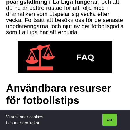
poängställning i La Liga fungerar
, och att
du nu är bättre rustad för att följa med i
dramatiken som utspelar sig vecka efter
vecka. Fortsätt att besöka oss för de senaste
uppdateringarna, och njut av det fotbollsgodis
som La Liga har att erbjuda.
Användbara resurser
för fotbollstips
För användare som vill ha djupare matchanalyser och ett
Vi använder cookies!
internationellt perspektiv kan webbplatser som
football-
Ok!
Läs mer om kakor
prediction.net
vara ett bra komplement till tabellerna som visas